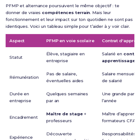
PFMP et alternance poursuivent le même objectif : te
donner de vraies
compétences terrain
. Mais leur
fonctionnement et leur impact sur ton quotidien ne sont pas
identiques. Voici un tableau simple pour t’aider à y voir clair.
Aspect
PFMP en voie scolaire
Contrat d'appren
Élève, stagiaire en
Salarié en
contra
Statut
entreprise
apprentissage
Pas de salaire,
Salaire mensuel, d
Rémunération
éventuelles aides
de salarié
Durée en
Quelques semaines
Une grande partie
entreprise
par an
l’année
Maître de stage
+
Maître d’apprenti
Encadrement
professeurs
formateurs CFA
Découverte
Responsabilités p
Expérience