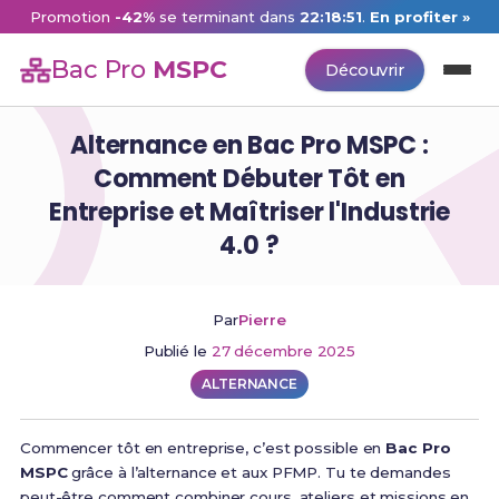
Promotion
-42%
se terminant dans
22:18:50
.
En profiter »
Bac Pro
MSPC
Découvrir
Alternance en Bac Pro MSPC :
Comment Débuter Tôt en
Entreprise et Maîtriser l'Industrie
4.0 ?
Par
Pierre
Publié le
27 décembre 2025
ALTERNANCE
Commencer tôt en entreprise, c’est possible en
Bac Pro
MSPC
grâce à l’alternance et aux PFMP. Tu te demandes
peut-être comment combiner cours, ateliers et missions en