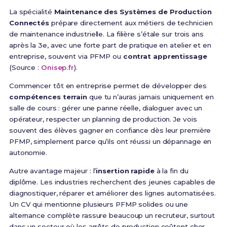
La spécialité
Maintenance des Systèmes de Production
Connectés
prépare directement aux métiers de technicien
de maintenance industrielle. La filière s’étale sur trois ans
après la 3e, avec une forte part de pratique en atelier et en
entreprise, souvent via PFMP ou
contrat apprentissage
(Source :
Onisep.fr
).
Commencer tôt en entreprise permet de développer des
compétences terrain
que tu n’auras jamais uniquement en
salle de cours : gérer une panne réelle, dialoguer avec un
opérateur, respecter un planning de production. Je vois
souvent des élèves gagner en confiance dès leur première
PFMP, simplement parce qu’ils ont réussi un dépannage en
autonomie.
Autre avantage majeur : l’
insertion rapide
à la fin du
diplôme. Les industries recherchent des jeunes capables de
diagnostiquer, réparer et améliorer des lignes automatisées.
Un CV qui mentionne plusieurs PFMP solides ou une
alternance complète rassure beaucoup un recruteur, surtout
dans un secteur où les arrêts de production coûtent cher.