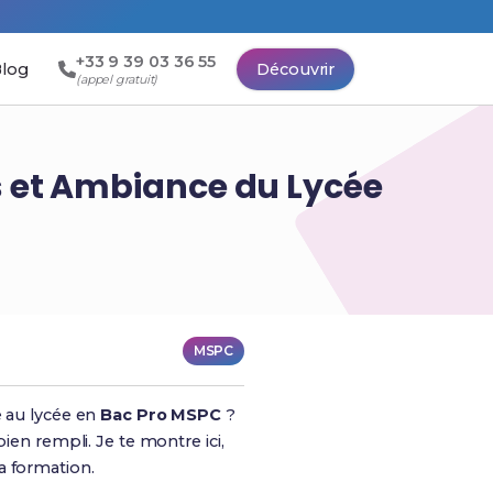
+33 9 39 03 36 55
log
Découvrir
(appel gratuit)
rs et Ambiance du Lycée
MSPC
e au lycée en
Bac Pro MSPC
?
bien rempli. Je te montre ici,
a formation.