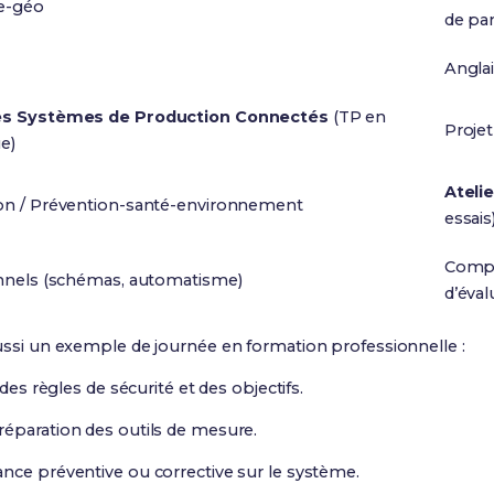
re-géo
de pa
Anglai
es Systèmes de Production Connectés
(TP en
Projet
e)
Ateli
n / Prévention-santé-environnement
essais
Compt
nnels (schémas, automatisme)
d’éval
i aussi un exemple de journée en formation professionnelle :
 des règles de sécurité et des objectifs.
éparation des outils de mesure.
nce préventive ou corrective sur le système.