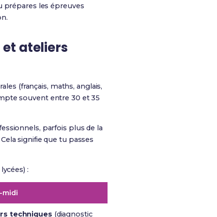
tu prépares les épreuves
on.
et ateliers
ales (français, maths, anglais,
ompte souvent entre 30 et 35
ssionnels, parfois plus de la
. Cela signifie que tu passes
lycées) :
-midi
ers techniques
(diagnostic