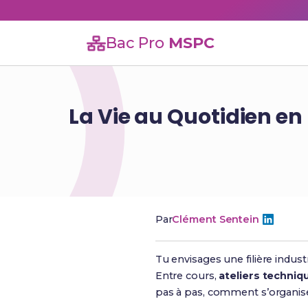
Bac Pro
MSPC
La Vie au Quotidien en
Par
Clément Sentein
Tu envisages une filière indus
Entre cours,
ateliers techniq
pas à pas, comment s’organisen