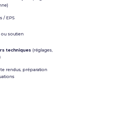
nne)
s / EPS
 ou soutien
ers techniques
(réglages,
)
e rendus, préparation
uations