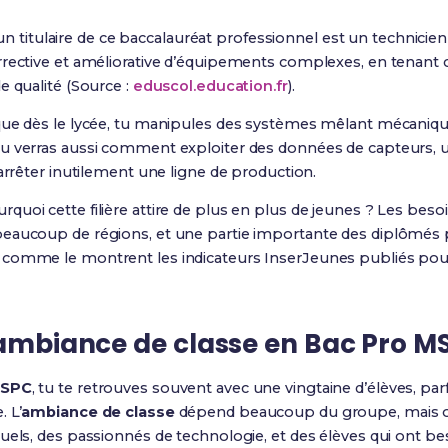
s, un titulaire de ce baccalauréat professionnel est un technicie
rrective et améliorative d’équipements complexes, en tenant
e qualité (Source :
eduscol.education.fr
).
que dès le lycée, tu manipules des systèmes mêlant mécanique
 verras aussi comment exploiter des données de capteurs, util
 arrêter inutilement une ligne de production.
uoi cette filière attire de plus en plus de jeunes ? Les beso
beaucoup de régions, et une partie importante des diplômés 
 comme le montrent les indicateurs InserJeunes publiés pour
t ambiance de classe en Bac Pro M
MSPC
, tu te retrouves souvent avec une vingtaine d’élèves, par
 L’
ambiance de classe
dépend beaucoup du groupe, mais 
uels, des passionnés de technologie, et des élèves qui ont be