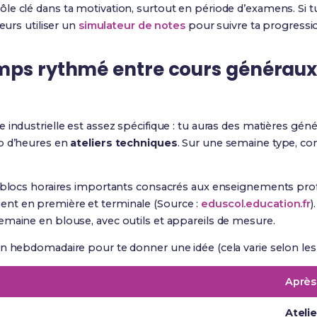
ôle clé dans ta motivation, surtout en période d’examens. Si 
eurs utiliser un
simulateur de notes
pour suivre ta progressi
mps rythmé entre cours généraux 
re industrielle est assez spécifique : tu auras des matières génér
p d’heures en
ateliers techniques
. Sur une semaine type, c
s blocs horaires importants consacrés aux enseignements profe
nt en première et terminale (Source :
eduscol.education.fr
)
emaine en blouse, avec outils et appareils de mesure.
n hebdomadaire pour te donner une idée (cela varie selon les 
Après
Ateli