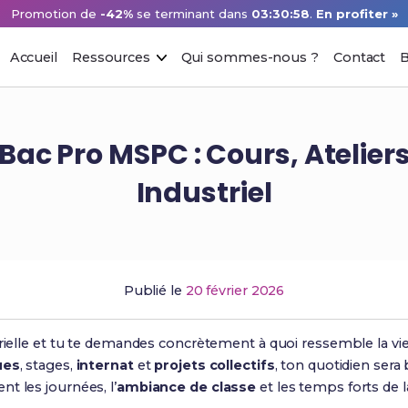
Promotion de
-42%
se terminant dans
03:30:57
.
En profiter »
Accueil
Ressources
Qui sommes-nous ?
Contact
B
 Bac Pro MSPC : Cours, Atelie
Industriel
Publié le
20 février 2026
trielle et tu te demandes concrètement à quoi ressemble la vi
ues
, stages,
internat
et
projets collectifs
, ton quotidien sera 
t les journées, l’
ambiance de classe
et les temps forts de l