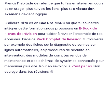
Prends l’habitude de relier ce que tu fais en atelier, en cours
et en stage : plus tu vois les liens, plus ta
préparation
examens
devient logique.
D’ailleurs, si tu es en
Bac Pro MSPC
ou que tu souhaites
intégrer cette formation, nous proposons un
E-Book de
Fiches de Révision
pour t’aider à réviser l’ensemble de tes
épreuves. Dans ce
Pack Complet de Révision
, tu trouveras
par exemple des fiches sur le diagnostic de pannes sur
lignes automatisées, les procédures de sécurité en
intervention, des modèles de comptes rendus de
maintenance et des schémas de systèmes connectés pour
mémoriser plus vite. Pour en savoir plus,
c’est par ici
. Bon
courage dans tes révisions 🚀
Prêt(e) à réussir ton examen ?
Révise efficacement avec nos
173 Fiches de
Révision
pour le Bac Pro MSPC et maximise tes
chances de réussite !