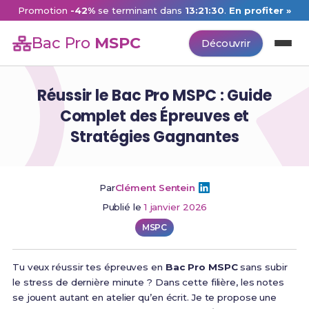
Promotion
-42%
se terminant dans
13:21:29
.
En profiter »
Bac Pro
MSPC
Découvrir
Réussir le Bac Pro MSPC : Guide
Complet des Épreuves et
Stratégies Gagnantes
Par
Clément Sentein
Publié le
1 janvier 2026
MSPC
Tu veux réussir tes épreuves en
Bac Pro MSPC
sans subir
le stress de dernière minute ? Dans cette filière, les notes
se jouent autant en atelier qu’en écrit. Je te propose une